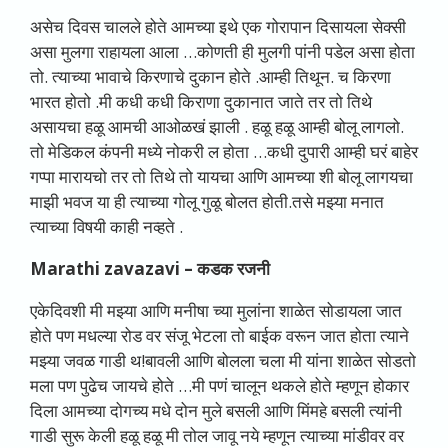
असेच दिवस चालले होते आमच्या इथे एक गोरापान दिसायला सेक्सी
असा मुलगा राहायला आला …कोणती ही मुलगी पांनी पडेल असा होता
तो. त्याच्या भावाचे किरणाचे दुकान होते .आम्ही तिथून. च किरणा
भारत होतो .मी कधी कधी किराणा दुकानात जाते तर तो तिथे
असायचा हळू आमची आओळखं झाली . हळू हळू आम्ही बोलू लागलो.
तो मेडिकल कंपनी मध्ये नोकरी ल होता …कधी दुपारी आम्ही घरं बाहेर
गप्पा मारायचो तर तो तिथे तो यायचा आणि आमच्या शी बोलू लागयचा
माझी भवज या ही त्याच्या गोलू गुळू बोलत होती.तसे मझ्या मनात
त्याच्या विषयी काही नव्हते .
Marathi zavazavi –
कडक रजनी
एकेदिवशी मी मझ्या आणि मनीषा च्या मुलांना शाळेत सोडायला जात
होते पण मधल्या रोड वर संजू भेटला तो बाईक वरून जात होता त्याने
मझ्या जवळ गाडी थ!बावली आणि बोलला चला मी यांना शाळेत सोडतो
मला पण पुढेच जायचे होते …मी पणं चालून थकले होते म्हणून होकार
दिला आमच्या दोगच्य मधे दोन मुले बसली आणि मिंमहे बसली त्यांनी
गाडी सुरू केली हळू हळू मी तोल जावू नये म्हणून त्याच्या मांडीवर वर