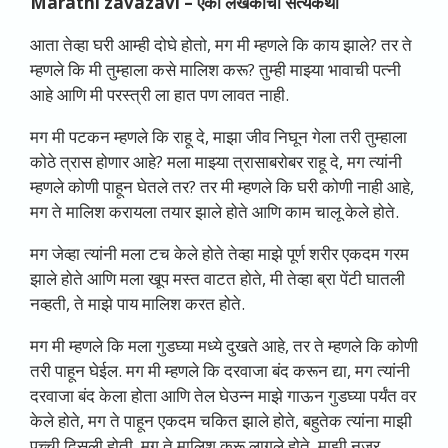
Marathi zavazavi –
एका लेखकाची सत्यकथा
आता तेव्हा घरी आम्ही दोघे होतो, मग मी म्हणले कि काय झाले? तर ते
म्हणले कि मी तुम्हाला कसे मालिश करू? तुम्ही माझ्या भावाची पत्नी
आहे आणि मी परस्त्री ला हात पण लावत नाही.
मग मी पटकन म्हणले कि राहू दे, माझा जीव निघून गेला तरी तुम्हाला
कोठे त्रास होणार आहे? मला माझ्या त्रासाबरोबर राहू दे, मग त्यांनी
म्हणले कोणी पाहून घेतले तर? तर मी म्हणले कि घरी कोणी नाही आहे,
मग ते मालिश करायला तयार झाले होते आणि काम चालू केले होते.
मग जेव्हा त्यांनी मला टच केले होते तेव्हा माझे पूर्ण शरीर एकदम गरम
झाले होते आणि मला खूप मस्त वाटत होते, मी तेव्हा ब्रा पेंटी घातली
नव्हती, ते माझे पाय मालिश करत होते.
मग मी म्हणले कि मला गुडघ्या मध्ये दुखते आहे, तर ते म्हणले कि कोणी
तरी पाहून घेईल. मग मी म्हणले कि दरवाजा बंद करून द्या, मग त्यांनी
दरवाजा बंद केला होता आणि तेल घेउन्न माझे गाऊन गुडघ्या पर्यंत वर
केले होते, मग ते पाहून एकदम चकित झाले होते, बहुतेक त्यांना माझी
पुच्ची दिसली होती, मग ते मालिश करू लागले होते. माझी नजर