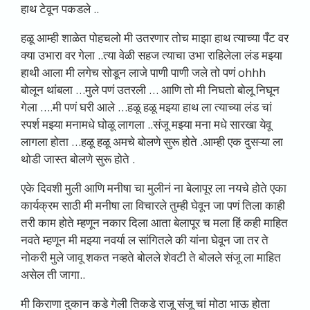
हाथ टेवून पकडले ..
हळू आम्ही शाळेत पोहचलो मी उतरणार तोच माझा हाथ त्याच्या पँट वर
क्या उभारा वर गेला ..त्या वेळी सहज त्याचा उभा राहिलेला लंड मझ्या
हाथी आला मी लगेच सोडून लाजे पाणी पाणी जले तो पणं ohhh
बोलून थांबला …मुले पणं उतरली … आणि तो मी निघतो बोलू निघून
गेला ….मी पणं घरी आले …हळू हळू मझ्या हाथ ला त्याच्या लंड चां
स्पर्श मझ्या मनामधे घोळू लागला ..संजू मझ्या मना मधे सारखा येवू
लागला होता …हळू हळू अमचे बोलणे सुरू होते .आम्ही एक दुसऱ्या ला
थोडी जास्त बोलणे सुरू होते .
एके दिवशी मुली आणि मनीषा चा मुलीनं ना बेलापूर ला नयचे होते एका
कार्यक्रम साठी मी मनीषा ला विचारले तुम्ही घेवून जा पणं तिला काही
तरी काम होते म्हणून नकार दिला आता बेलापूर च मला हिं कही माहित
नवते म्हणून मी मझ्या नवर्या ल सांगितले की यांना घेवून जा तर ते
नोकरी मुले जावू शकत नव्हते बोलले शेवटी ते बोलले संजू ला माहित
असेल ती जागा..
मी किराणा दुकान कडे गेली तिकडे राजू संजू चां मोठा भाऊ होता