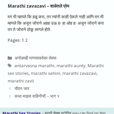
Marathi zavazavi –
शाळेतले प्रेम
मग मी म्हणले कि हळू करा, तर त्यांनी काही ऐकले नाही आणि मग मी
म्हणले कि अजून जोराने अहह उऊ हः हा ओह हः अजून जोराने करा
तर ते जोराने ठोकू लागले होते.
Pages:
1
2
Categories
अनोळखी माणसाबरोबर सेक्स
Tags
antarvasna marathi
,
marathi aunty
,
Marathi
sex stories
,
marathi vahini
,
marathi zavazavi
,
marathi zavli
यौवन ज्वर
कथा माझ्या वाहिनीची – भाग १
Marathi Sex Stories
– मराठी सेक्स स्टोरीज you can find on this