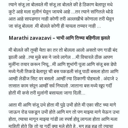
त्याने संजू ला बोलवले मी संजू ला बोलले की हे ठिकाण बेलापूर मधे
कुटे आहे मला मुलीनं घेवून जायचे आहे …तर त्याने सांगितले थोडे
आत आहे सापडणार नाही कोणी तरी अल्लखीचे कोणाला तरी घेवून
जा संजू बोलला .मी बोलले कोणी ही यायला तय्यार नाही …
Marathi zavazavi –
भाभी आणि तिच्या बहिणीला झवले
मी बोलले की तुम्ही येता का तर तो बोलला आलो असतो पण गाडी बंद
झाली आहे ..त्या मुळे बस ने जावे लागेल …मी विचारले ठीक आपण
मुलींना तयार करून निघू…मी आणि शुभांगी पूजा आणि संजू बस डेपो
मध्ये गेली तिकडे बेलापूर ची बस पकडली संजू पाठी बसला होता आणि
आम्ही लेडीज सिट वर बसलो .आम्हीं त्या ठिकाणी पोहचलो . अंदाजे २
तासात काम संपून आम्हीं सर्व निघालो .जाताना बस मध्ये खूप गर्दी
होती मी कसे तरी मुलांनी बसायला जागा दिली…
आता मी आणि संजू उभे होता मी पुढे उभी होते मी एका सीट च्या मागे
जाऊन रोड पकडून उभी होते आणि मग तो पण माझ्या मागे येऊन उभा
होता, त्याचा मागून माझ्या गांडी ला स्पर्श होवू लागला होता आणि मला
माहिती होते कि तो या गर्दी क्या मुले होते हे , मग हळू हळू तो त्याचा