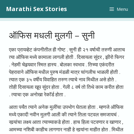
Skip
Marathi Sex Stories
Menu
to
content
ऑफिस मधली मुलगी – सुनी
एका प्रायव्हेट कंपनीतील ही गोष्ट . सुनी ही २१ वर्षाची तरुणी आताच
त्या ऑफिस मध्ये कामाला लागली होती . दिसायला सुंदर , झीरो फिगर
. नेहमी चेहर्‍यवार स्मित हास्य . बोलका स्वभाव . तिच्या एकंदरीत
पेहरावाने ऑफिस मधील पुरुष मंडळी मात्र चांगलीच भाळली होती .
त्यात एक ३५ वर्षीय विवाहित तरुण त्याचे नाव मिथील असे होते .
तोही दिसायला खूप सुंदर होता . गेली ८ वर्ष तो तिथे काम करीत होता
. त्याचा एक अनोखा रेकॉर्ड होता .
आता पर्यंत त्याने अनेक मुलींचा उपभोग घेतला होता . म्हणजे ऑफिस
मध्ये एकादी नवीन मुलगी आली की त्याने तिला पटवल समजायचं .
सार्‍यांचा लक्ष्य आता त्याच्याकडे होता . हाच हिला पटवणार व खाणार ,
आमच्या नशिबी काहीच लागणार नाही हे सार्‍यांना माहीत होत . मिथील