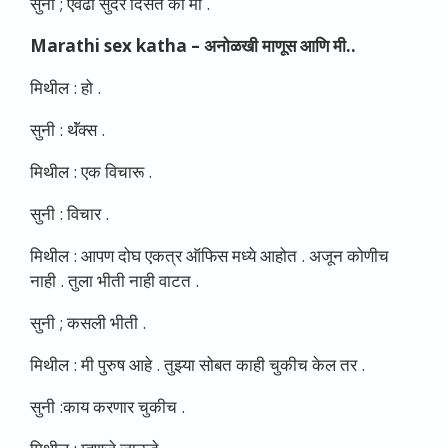
सुनी ; एवढी सुंदर दिसते का मी .
Marathi sex katha –
अनोळखी माणूस आणि मी..
मिथील : हो .
सुनी : थॅंक्स .
मिथील : एक विचारू .
सुनी : विचार .
मिथील : आपण दोघ एकत्र ऑफिस मध्ये आहोत . अजून कोणीच
नाही . तुला भीती नाही वाटत .
सुनी ; कसली भीती .
मिथील : मी पुरुष आहे . तुझ्या सोबत काही चुकीच केल तर .
सुनी :काय करणार चुकीच .