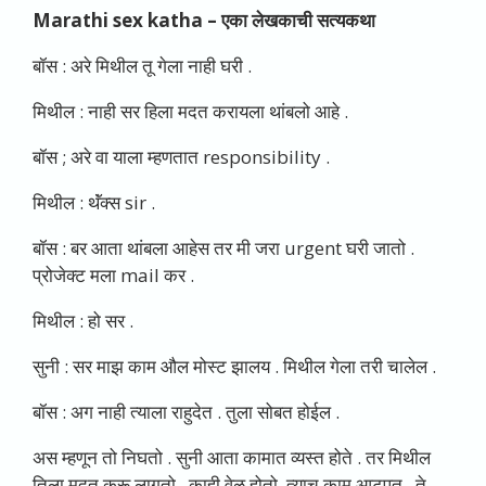
Marathi sex katha –
एका लेखकाची सत्यकथा
बॉस : अरे मिथील तू गेला नाही घरी .
मिथील : नाही सर हिला मदत करायला थांबलो आहे .
बॉस ; अरे वा याला म्हणतात responsibility .
मिथील : थॅंक्स sir .
बॉस : बर आता थांबला आहेस तर मी जरा urgent घरी जातो .
प्रोजेक्ट मला mail कर .
मिथील : हो सर .
सुनी : सर माझ काम औल मोस्ट झालय . मिथील गेला तरी चालेल .
बॉस : अग नाही त्याला राहुदेत . तुला सोबत होईल .
अस म्हणून तो निघतो . सुनी आता कामात व्यस्त होते . तर मिथील
तिला मदत करू लागतो . काही वेळ होतो. त्याच काम आटपत . ते